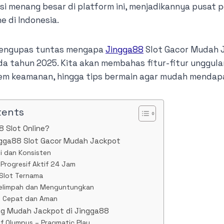
i menang besar di platform ini, menjadikannya pusat p
ne di Indonesia.
 mengupas tuntas mengapa
Jingga88
Slot Gacor Mudah 
da tahun 2025. Kita akan membahas fitur-fitur unggula
stem keamanan, hingga tips bermain agar mudah mendap
tents
8 Slot Online?
gga88 Slot Gacor Mudah Jackpot
gi dan Konsisten
Progresif Aktif 24 Jam
 Slot Ternama
elimpah dan Menguntungkan
si Cepat dan Aman
ing Mudah Jackpot di Jingga88
of Olympus – Pragmatic Play