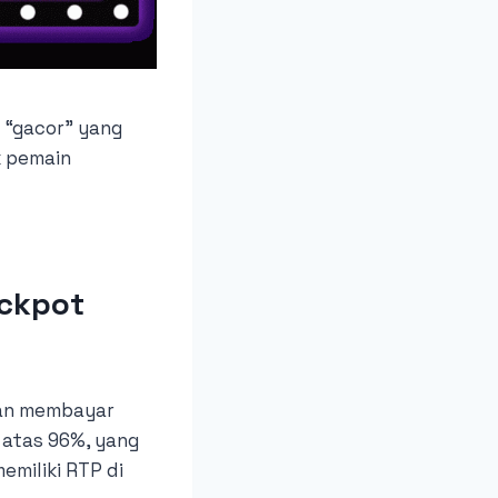
t “gacor” yang
k pemain
ackpot
kan membayar
 atas 96%, yang
emiliki RTP di