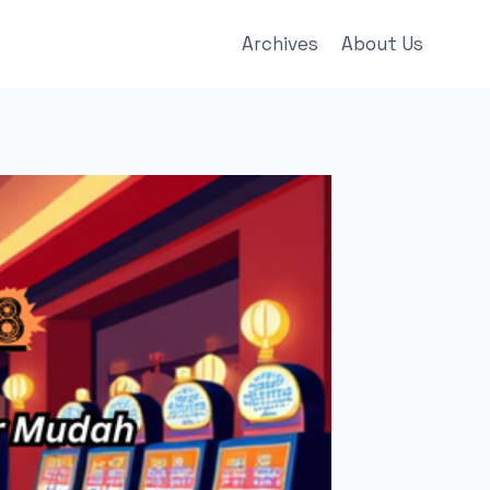
Archives
About Us