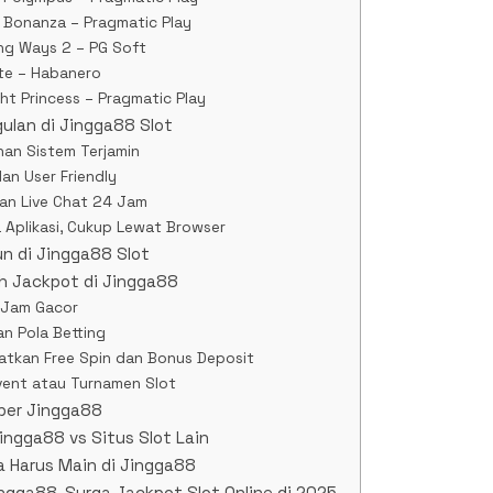
 Bonanza – Pragmatic Play
ng Ways 2 – PG Soft
ate – Habanero
ght Princess – Pragmatic Play
gulan di Jingga88 Slot
an Sistem Terjamin
an User Friendly
an Live Chat 24 Jam
 Aplikasi, Cukup Lewat Browser
n di Jingga88 Slot
h Jackpot di Jingga88
i Jam Gacor
an Pola Betting
atkan Free Spin dan Bonus Deposit
Event atau Turnamen Slot
ber Jingga88
ingga88 vs Situs Slot Lain
 Harus Main di Jingga88
ngga88, Surga Jackpot Slot Online di 2025