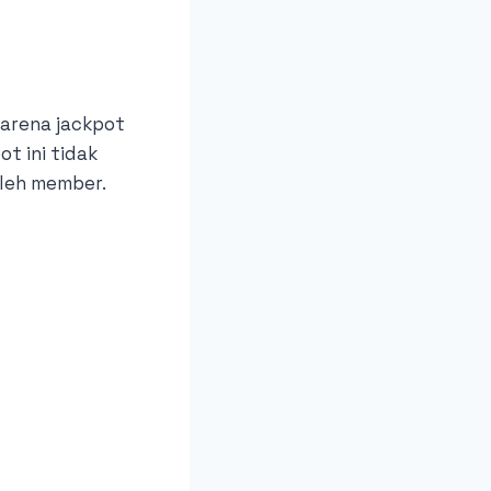
arena jackpot
t ini tidak
oleh member.