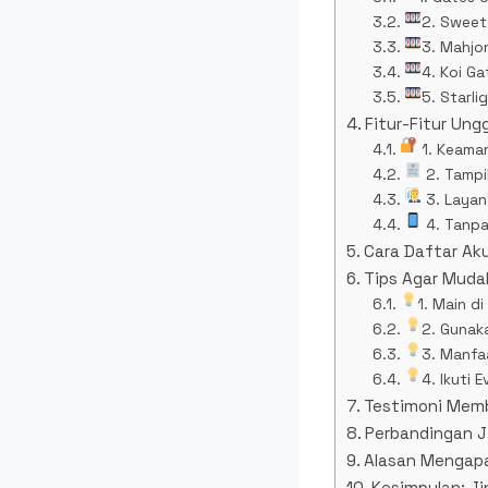
2. Sweet
3. Mahjo
4. Koi G
5. Starli
Fitur-Fitur Ung
1. Keaman
2. Tampil
3. Layan
4. Tanpa
Cara Daftar Aku
Tips Agar Muda
1. Main d
2. Gunak
3. Manfa
4. Ikuti 
Testimoni Mem
Perbandingan J
Alasan Mengapa
Kesimpulan: Ji