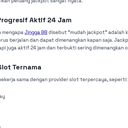
ikan peluang jackpot sangat nyata.
rogresif Aktif 24 Jam
an mengapa
Jingga 88
disebut “mudah jackpot” adalah k
erus berjalan dan dapat dimenangkan kapan saja. Jackpo
api juga aktif 24 jam dan terbukti sering dimenangkan 
Slot Ternama
ekerja sama dengan provider slot terpercaya, seperti:
ay
g