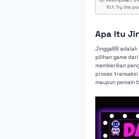
Try this po
Apa Itu Ji
Jingga88 adalah 
pilihan game dar
memberikan peng
proses transaksi 
maupun pemain 