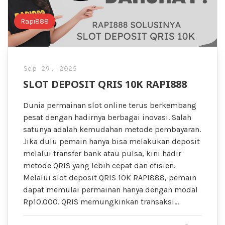
Rapi888
Sep 29, 2025
SLOT DEPOSIT QRIS 10K RAPI888
Dunia permainan slot online terus berkembang
pesat dengan hadirnya berbagai inovasi. Salah
satunya adalah kemudahan metode pembayaran.
Jika dulu pemain hanya bisa melakukan deposit
melalui transfer bank atau pulsa, kini hadir
metode QRIS yang lebih cepat dan efisien.
Melalui slot deposit QRIS 10K RAPI888, pemain
dapat memulai permainan hanya dengan modal
Rp10.000. QRIS memungkinkan transaksi…