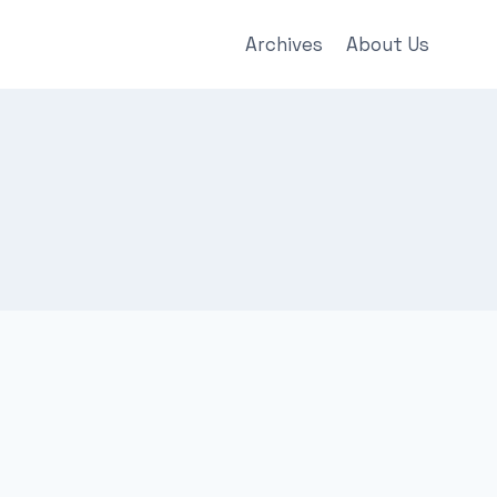
Archives
About Us