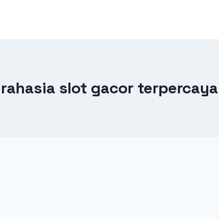
rahasia slot gacor terpercaya