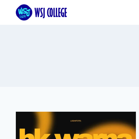
Skip
to
content