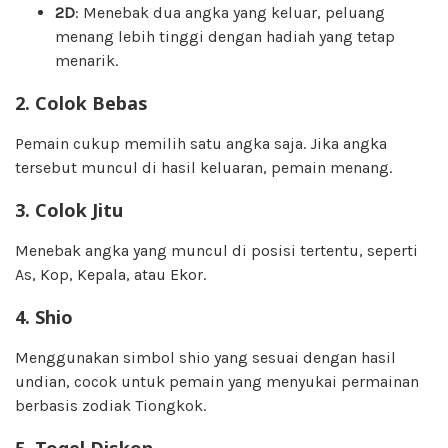
2D
: Menebak dua angka yang keluar, peluang
menang lebih tinggi dengan hadiah yang tetap
menarik.
2.
Colok Bebas
Pemain cukup memilih satu angka saja. Jika angka
tersebut muncul di hasil keluaran, pemain menang.
3.
Colok Jitu
Menebak angka yang muncul di posisi tertentu, seperti
As, Kop, Kepala, atau Ekor.
4.
Shio
Menggunakan simbol shio yang sesuai dengan hasil
undian, cocok untuk pemain yang menyukai permainan
berbasis zodiak Tiongkok.