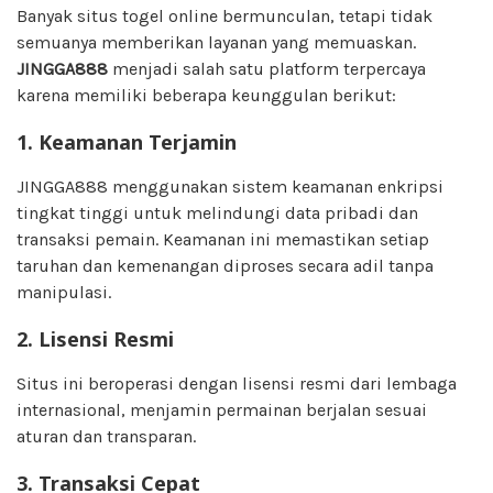
Banyak situs togel online bermunculan, tetapi tidak
semuanya memberikan layanan yang memuaskan.
JINGGA888
menjadi salah satu platform terpercaya
karena memiliki beberapa keunggulan berikut:
1.
Keamanan Terjamin
JINGGA888 menggunakan sistem keamanan enkripsi
tingkat tinggi untuk melindungi data pribadi dan
transaksi pemain. Keamanan ini memastikan setiap
taruhan dan kemenangan diproses secara adil tanpa
manipulasi.
2.
Lisensi Resmi
Situs ini beroperasi dengan lisensi resmi dari lembaga
internasional, menjamin permainan berjalan sesuai
aturan dan transparan.
3.
Transaksi Cepat