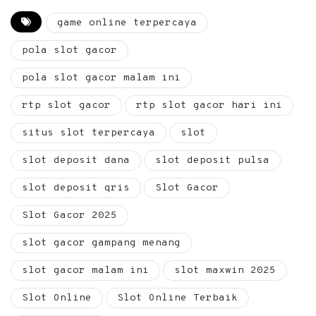
game online terpercaya
pola slot gacor
pola slot gacor malam ini
rtp slot gacor
rtp slot gacor hari ini
situs slot terpercaya
slot
slot deposit dana
slot deposit pulsa
slot deposit qris
Slot Gacor
Slot Gacor 2025
slot gacor gampang menang
slot gacor malam ini
slot maxwin 2025
Slot Online
Slot Online Terbaik