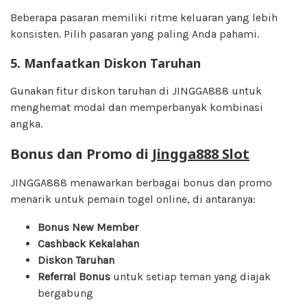
Beberapa pasaran memiliki ritme keluaran yang lebih
konsisten. Pilih pasaran yang paling Anda pahami.
5.
Manfaatkan Diskon Taruhan
Gunakan fitur diskon taruhan di JINGGA888 untuk
menghemat modal dan memperbanyak kombinasi
angka.
Bonus dan Promo di
Jingga888 Slot
JINGGA888 menawarkan berbagai bonus dan promo
menarik untuk pemain togel online, di antaranya:
Bonus New Member
Cashback Kekalahan
Diskon Taruhan
Referral Bonus
untuk setiap teman yang diajak
bergabung