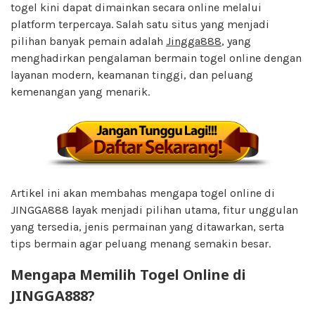
togel kini dapat dimainkan secara online melalui
platform terpercaya. Salah satu situs yang menjadi
pilihan banyak pemain adalah
Jingga888
, yang
menghadirkan pengalaman bermain togel online dengan
layanan modern, keamanan tinggi, dan peluang
kemenangan yang menarik.
Artikel ini akan membahas mengapa togel online di
JINGGA888 layak menjadi pilihan utama, fitur unggulan
yang tersedia, jenis permainan yang ditawarkan, serta
tips bermain agar peluang menang semakin besar.
Mengapa Memilih Togel Online di
JINGGA888?