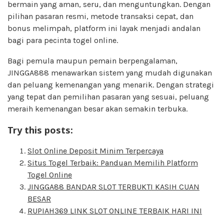
bermain yang aman, seru, dan menguntungkan. Dengan
pilihan pasaran resmi, metode transaksi cepat, dan
bonus melimpah, platform ini layak menjadi andalan
bagi para pecinta togel online.
Bagi pemula maupun pemain berpengalaman,
JINGGA888 menawarkan sistem yang mudah digunakan
dan peluang kemenangan yang menarik. Dengan strategi
yang tepat dan pemilihan pasaran yang sesuai, peluang
meraih kemenangan besar akan semakin terbuka.
Try this posts:
Slot Online Deposit Minim Terpercaya
Situs Togel Terbaik: Panduan Memilih Platform
Togel Online
JINGGA88 BANDAR SLOT TERBUKTI KASIH CUAN
BESAR
RUPIAH369 LINK SLOT ONLINE TERBAIK HARI INI